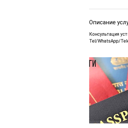
у
т
Описание усл
Консультация ус