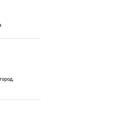
.
город,