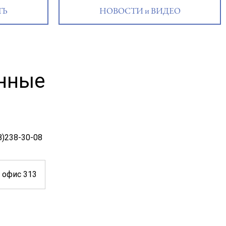
ТЬ
НОВОСТИ и ВИДЕО
онные
8)238-30-08
, офис 313