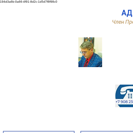
194d3a6b-0a66-4f91-8d2c-1d5d7f8f98c0
АД
Член Пр