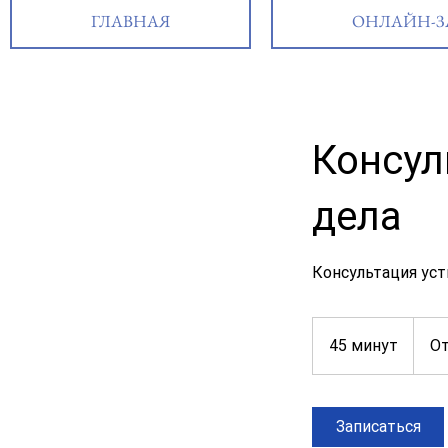
ГЛАВНАЯ
ОНЛАЙН-З
Консул
дела
Консультация уст
От
1650
45 минут
4
От
руб.
5
м
и
Записаться
н