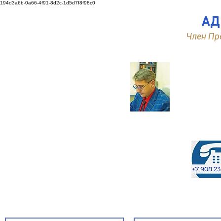
194d3a6b-0a66-4f91-8d2c-1d5d7f8f98c0
АД
Член Пр