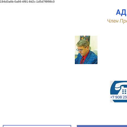
194d3a6b-0a66-4f91-8d2c-1d5d7f8f98c0
АД
Член Пр