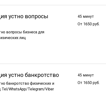
ия устно вопросы
45 минут
От
От 1650 руб.
1650
руб.
тно вопросы бизнеса для
изических лиц
ия устно банкротство
45 минут
От
От 1650 руб.
тно банкротство физических и
1650
руб.
 Tel/WhatsApp/Telegram/Viber