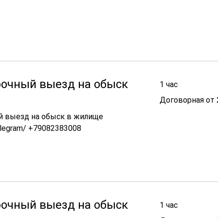
рочный выезд на обыск
1 час
Договорная
Договорная от 
от
21000
й выезд на обыск в жилище
legram/ +79082383008
рочный выезд на обыск
1 час
Договорная