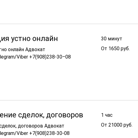
ия устно онлайн
30 минут
От
От 1650 руб.
тно онлайн Адвокат
1650
руб.
legram/Viber +7(908)238-30–08
ние сделок, договоров
1 час
От
От 21000 руб.
сделок, договоров Адвокат
21000
руб.
egram/Viber +7(908)238-30-08