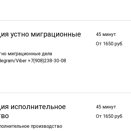
ция устно миграционные
45 минут
Наверх
От
От 1650 руб.
1650
руб.
тно миграционные дела
egram/Viber +7(908)238-30-08
ция исполнительное
45 минут
тво
От
От 1650 руб.
1650
руб.
полнительное производство