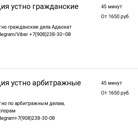
ия устно гражданские
45 минут
От
От 1650 руб.
1650
руб.
тно гражданские дела Адвокат
legram/Viber +7(908)238-30–08
ция устно арбитражные
45 минут
От
От 1650 руб.
1650
руб.
тно по арбитражным делам,
спорам
legram+7(908)238-30-08