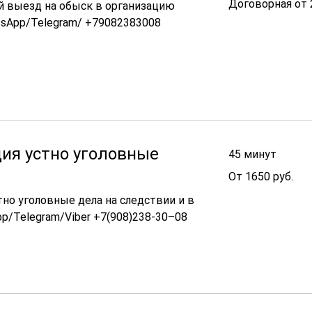
Договорная от 
 выезд на обыск в организацию
от
21000
tsApp/Telegram/ +79082383008
ия устно уголовные
45 минут
От
От 1650 руб.
1650
руб.
тно уголовные дела на следствии и в
pp/Telegram/Viber +7(908)238-30–08