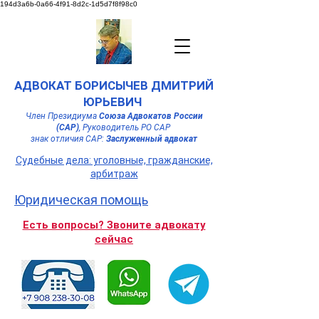
194d3a6b-0a66-4f91-8d2c-1d5d7f8f98c0
АДВОКАТ БОРИСЫЧЕВ ДМИТРИЙ
ЮРЬЕВИЧ
Член Президиума
Союза Адвокатов России
(САР)
,
Руководитель РО САР
знак отличия САР:
Заслуженный адвокат
Судебные дела: уголовные, гражданские,
арбитраж
Юридическая помощь
Есть вопросы? Звоните адвокату
сейчас